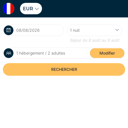
EUR
Séjour du
8 août
au
9 août
1 hébergement / 2 adultes
Modifier